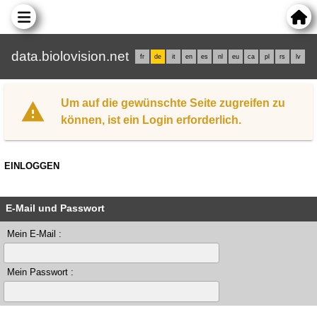
data.biolovision.net
fr
de
it
en
es
nl
eu
ca
pl
rs
lv
Um auf die gewünschte Seite zugreifen zu
können, ist ein Login erforderlich.
EINLOGGEN
E-Mail und Passwort
Mein E-Mail :
Mein Passwort :