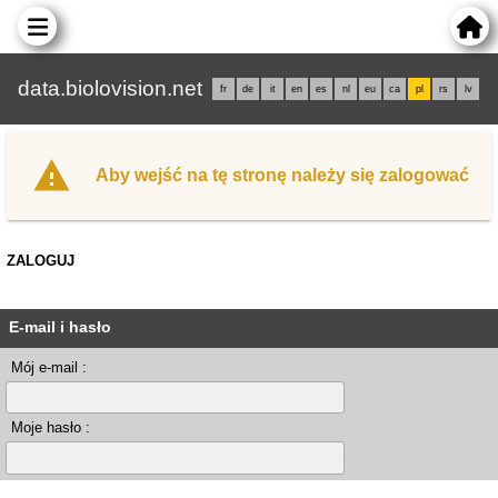
data.biolovision.net
fr
de
it
en
es
nl
eu
ca
pl
rs
lv
Aby wejść na tę stronę należy się zalogować
ZALOGUJ
E-mail i hasło
Mój e-mail :
Moje hasło :