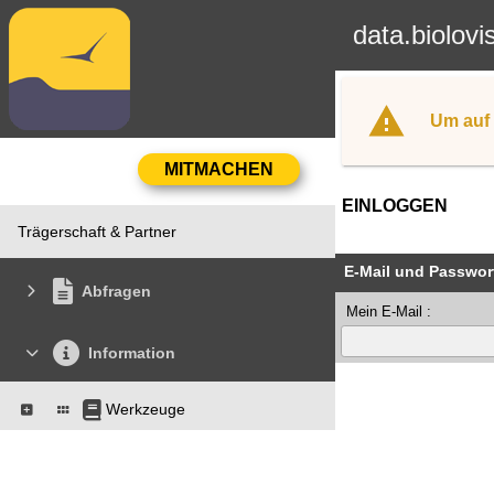
data.biolovi
Um auf 
EINLOGGEN
Trägerschaft & Partner
E-Mail und Passwor
Abfragen
Mein E-Mail :
Information
Werkzeuge