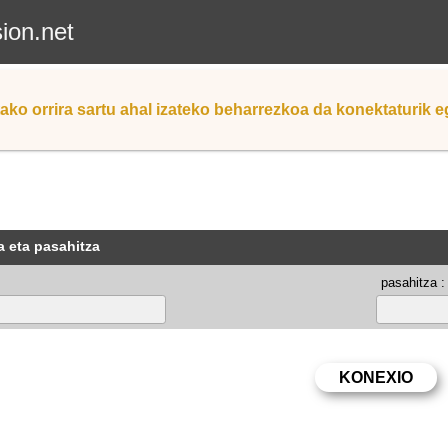
sion.net
ako orrira sartu ahal izateko beharrezkoa da konektaturik 
a eta pasahitza
pasahitza :