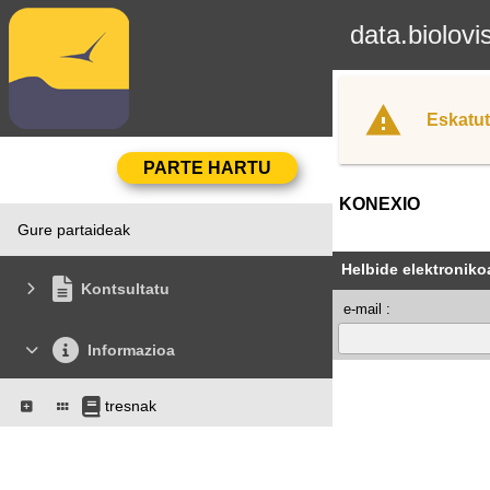
data.biolovi
Eskatut
KONEXIO
Gure partaideak
Helbide elektroniko
Kontsultatu
e-mail :
Informazioa
tresnak