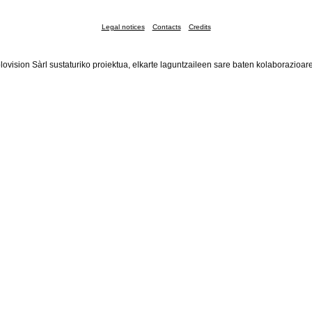
Legal notices
Contacts
Credits
lovision Sàrl sustaturiko proiektua, elkarte laguntzaileen sare baten kolaborazioar