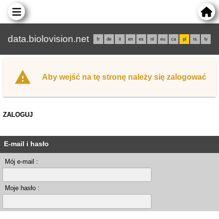
data.biolovision.net
fr
de
it
en
es
nl
eu
ca
pl
rs
lv
Aby wejść na tę stronę należy się zalogować
ZALOGUJ
E-mail i hasło
Mój e-mail :
Moje hasło :