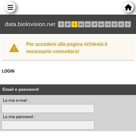
data.biolovision.net
fr
de
it
en
es
nl
eu
ca
pl
rs
lv
Per accedere alla pagina richiesta è
necessario connettersi
LOGIN
Email e password
La mia e-mail :
La mia password :