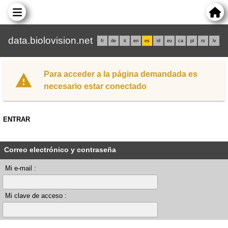
data.biolovision.net
fr
de
it
en
es
nl
eu
ca
pl
rs
lv
Para acceder a la página demandada es
necesario estar conectado
ENTRAR
Correo electrónico y contraseña
Mi e-mail :
Mi clave de acceso :