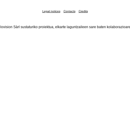
Legal notices
Contacts
Credits
lovision Sàrl sustaturiko proiektua, elkarte laguntzaileen sare baten kolaborazioar