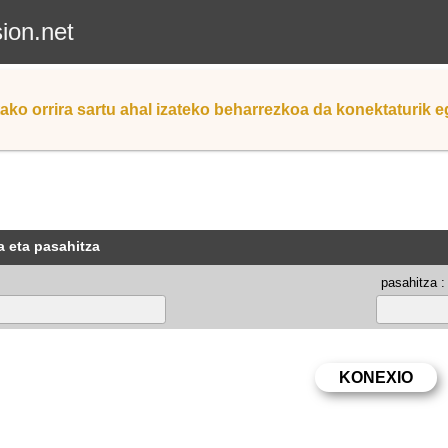
sion.net
ako orrira sartu ahal izateko beharrezkoa da konektaturik 
a eta pasahitza
pasahitza :