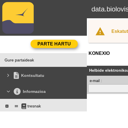
data.biolovi
Eskatut
KONEXIO
Gure partaideak
Helbide elektroniko
Kontsultatu
e-mail :
Informazioa
tresnak