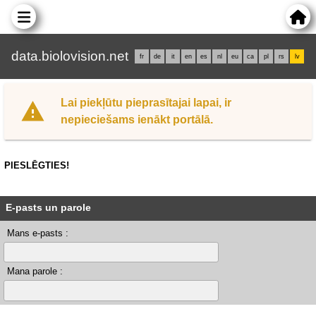
data.biolovision.net
fr
de
it
en
es
nl
eu
ca
pl
rs
lv
Lai piekļūtu pieprasītajai lapai, ir
nepieciešams ienākt portālā.
PIESLĒGTIES!
E-pasts un parole
Mans e-pasts :
Mana parole :