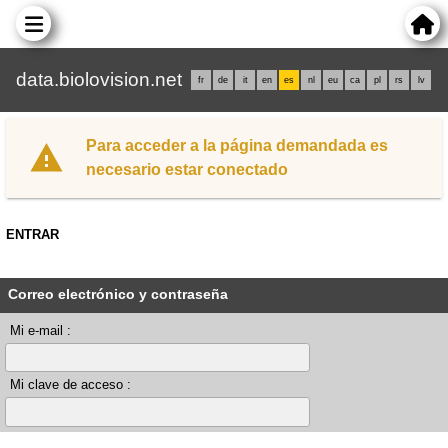
data.biolovision.net
fr
de
it
en
es
nl
eu
ca
pl
rs
lv
Para acceder a la página demandada es
necesario estar conectado
ENTRAR
Correo electrónico y contraseña
Mi e-mail :
Mi clave de acceso :