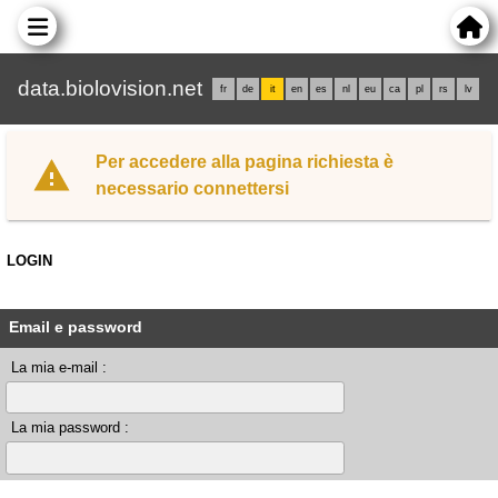
data.biolovision.net
fr
de
it
en
es
nl
eu
ca
pl
rs
lv
Per accedere alla pagina richiesta è
necessario connettersi
LOGIN
Email e password
La mia e-mail :
La mia password :