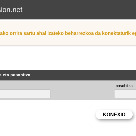
sion.net
ako orrira sartu ahal izateko beharrezkoa da konektaturik 
a eta pasahitza
pasahitza :