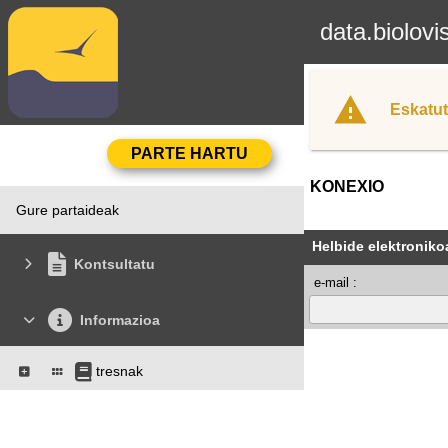
data.biolovi
Eskatut
KONEXIO
Gure partaideak
Helbide elektroniko
Kontsultatu
e-mail :
Informazioa
tresnak