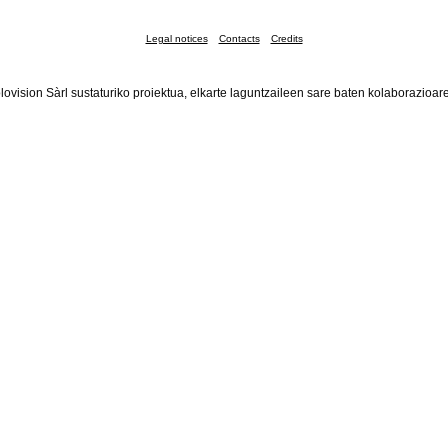
Legal notices
Contacts
Credits
lovision Sàrl sustaturiko proiektua, elkarte laguntzaileen sare baten kolaborazioar