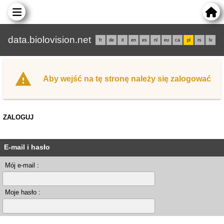
data.biolovision.net
fr
de
it
en
es
nl
eu
ca
pl
rs
lv
Aby wejść na tę stronę należy się zalogować
ZALOGUJ
E-mail i hasło
Mój e-mail :
Moje hasło :