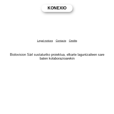
Legal notices
Contacts
Credits
Biolovision Sàrl sustaturiko proiektua, elkarte laguntzaileen sare
baten kolaborazioarekin