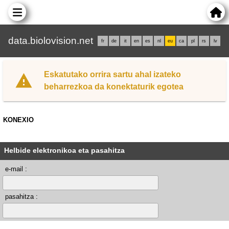
data.biolovision.net
fr
de
it
en
es
nl
eu
ca
pl
rs
lv
Eskatutako orrira sartu ahal izateko
beharrezkoa da konektaturik egotea
KONEXIO
Helbide elektronikoa eta pasahitza
e-mail :
pasahitza :