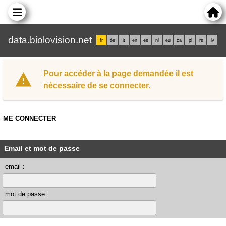
data.biolovision.net
fr
de
it
en
es
nl
eu
ca
pl
rs
lv
Pour accéder à la page demandée il est
nécessaire de se connecter.
ME CONNECTER
Email et mot de passe
email :
mot de passe :