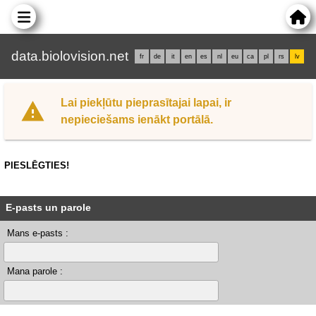
data.biolovision.net
fr
de
it
en
es
nl
eu
ca
pl
rs
lv
Lai piekļūtu pieprasītajai lapai, ir
nepieciešams ienākt portālā.
PIESLĒGTIES!
E-pasts un parole
Mans e-pasts :
Mana parole :