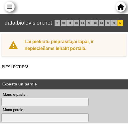
data.biolovision.net
fr
de
it
en
es
nl
eu
ca
pl
rs
lv
Lai piekļūtu pieprasītajai lapai, ir
nepieciešams ienākt portālā.
PIESLĒGTIES!
E-pasts un parole
Mans e-pasts :
Mana parole :