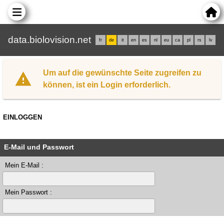
data.biolovision.net
fr
de
it
en
es
nl
eu
ca
pl
rs
lv
Um auf die gewünschte Seite zugreifen zu
können, ist ein Login erforderlich.
EINLOGGEN
E-Mail und Passwort
Mein E-Mail :
Mein Passwort :