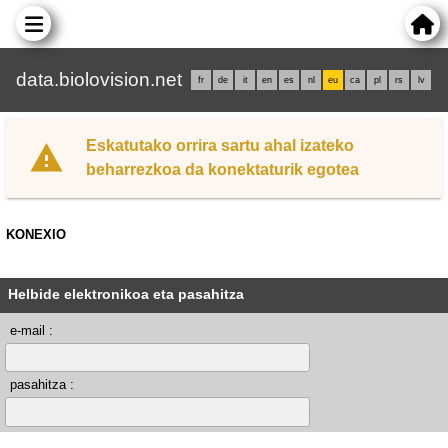
data.biolovision.net
fr
de
it
en
es
nl
eu
ca
pl
rs
lv
Eskatutako orrira sartu ahal izateko
beharrezkoa da konektaturik egotea
KONEXIO
Helbide elektronikoa eta pasahitza
e-mail :
pasahitza :