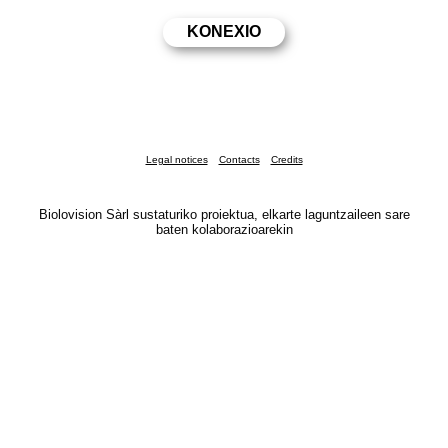
Legal notices
Contacts
Credits
Biolovision Sàrl sustaturiko proiektua, elkarte laguntzaileen sare
baten kolaborazioarekin