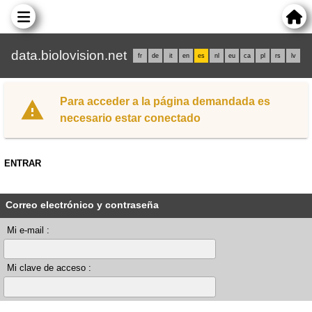
data.biolovision.net
fr
de
it
en
es
nl
eu
ca
pl
rs
lv
Para acceder a la página demandada es
necesario estar conectado
ENTRAR
Correo electrónico y contraseña
Mi e-mail :
Mi clave de acceso :