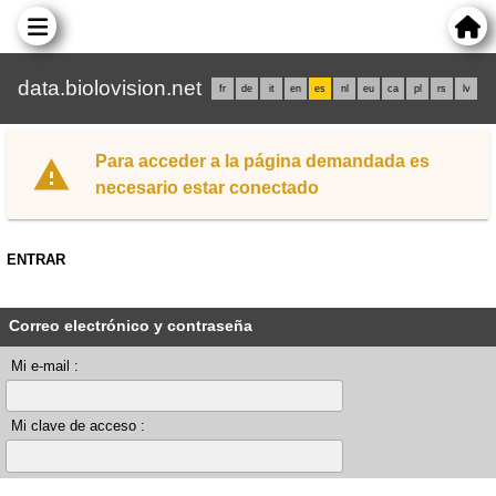
data.biolovision.net
fr
de
it
en
es
nl
eu
ca
pl
rs
lv
Para acceder a la página demandada es
necesario estar conectado
ENTRAR
Correo electrónico y contraseña
Mi e-mail :
Mi clave de acceso :