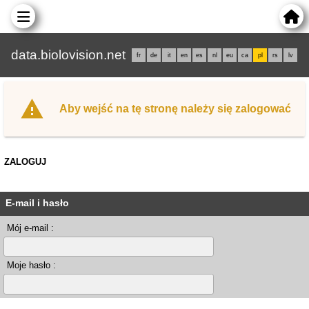
data.biolovision.net
fr
de
it
en
es
nl
eu
ca
pl
rs
lv
Aby wejść na tę stronę należy się zalogować
ZALOGUJ
E-mail i hasło
Mój e-mail :
Moje hasło :