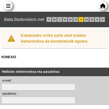
data.biolovision.net
fr
de
it
en
es
nl
eu
ca
pl
rs
lv
Eskatutako orrira sartu ahal izateko
beharrezkoa da konektaturik egotea
KONEXIO
Helbide elektronikoa eta pasahitza
e-mail :
pasahitza :