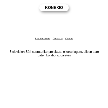
Legal notices
Contacts
Credits
Biolovision Sàrl sustaturiko proiektua, elkarte laguntzaileen sare
baten kolaborazioarekin