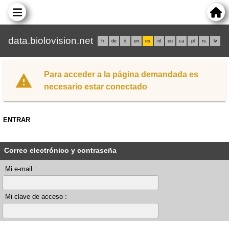
data.biolovision.net
fr
de
it
en
es
nl
eu
ca
pl
rs
lv
Para acceder a la página demandada es
necesario estar conectado
ENTRAR
Correo electrónico y contraseña
Mi e-mail :
Mi clave de acceso :