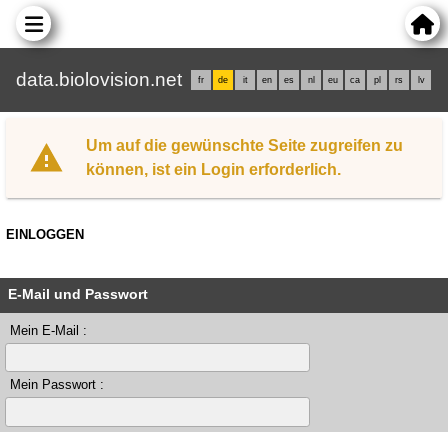
data.biolovision.net
fr
de
it
en
es
nl
eu
ca
pl
rs
lv
Um auf die gewünschte Seite zugreifen zu
können, ist ein Login erforderlich.
EINLOGGEN
E-Mail und Passwort
Mein E-Mail :
Mein Passwort :