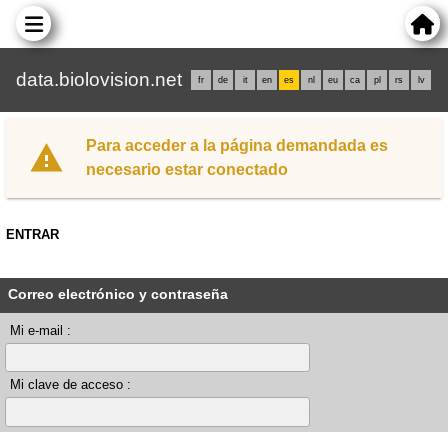
data.biolovision.net
fr
de
it
en
es
nl
eu
ca
pl
rs
lv
Para acceder a la página demandada es
necesario estar conectado
ENTRAR
Correo electrónico y contraseña
Mi e-mail :
Mi clave de acceso :