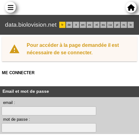
data.biolovision.net
fr
de
it
en
es
nl
eu
ca
pl
rs
lv
Pour accéder à la page demandée il est
nécessaire de se connecter.
ME CONNECTER
Email et mot de passe
email :
mot de passe :