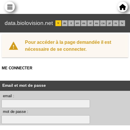
data.biolovision.net
fr
de
it
en
es
nl
eu
ca
pl
rs
lv
Pour accéder à la page demandée il est
nécessaire de se connecter.
ME CONNECTER
Email et mot de passe
email :
mot de passe :