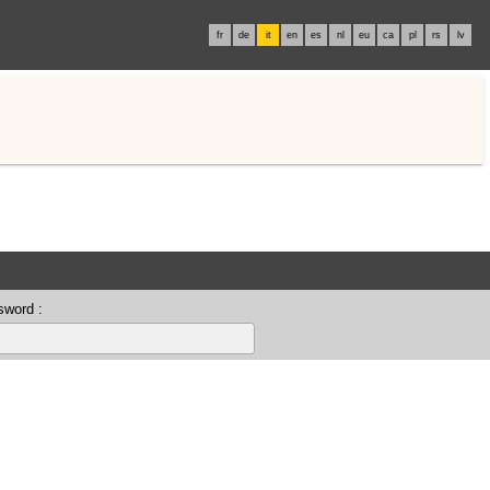
fr
de
it
en
es
nl
eu
ca
pl
rs
lv
sword :