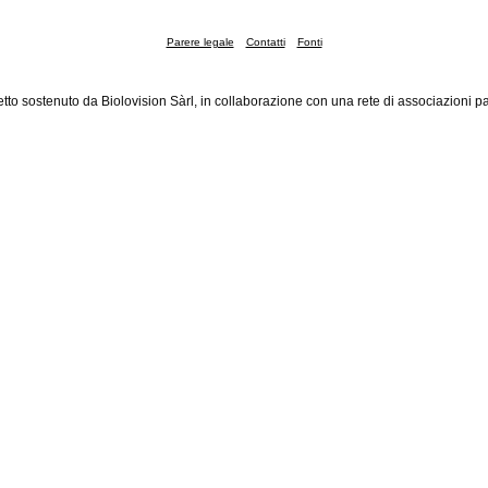
Parere legale
Contatti
Fonti
tto sostenuto da Biolovision Sàrl, in collaborazione con una rete di associazioni pa