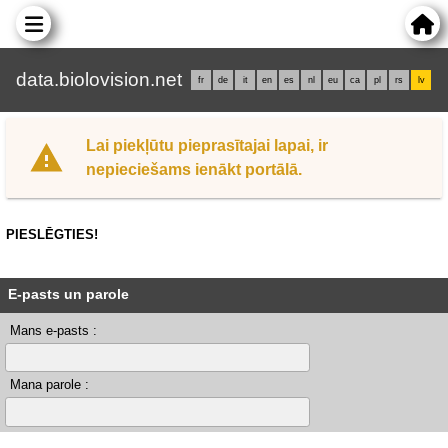
data.biolovision.net
fr
de
it
en
es
nl
eu
ca
pl
rs
lv
Lai piekļūtu pieprasītajai lapai, ir
nepieciešams ienākt portālā.
PIESLĒGTIES!
E-pasts un parole
Mans e-pasts :
Mana parole :