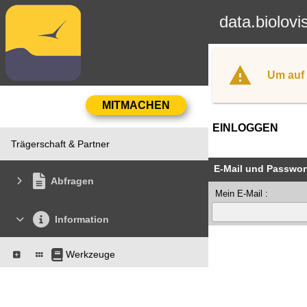
data.biolovi
Um auf 
EINLOGGEN
Trägerschaft & Partner
E-Mail und Passwor
Abfragen
Mein E-Mail :
Information
Werkzeuge