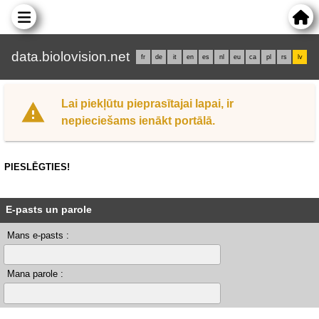
data.biolovision.net
fr
de
it
en
es
nl
eu
ca
pl
rs
lv
Lai piekļūtu pieprasītajai lapai, ir
nepieciešams ienākt portālā.
PIESLĒGTIES!
E-pasts un parole
Mans e-pasts :
Mana parole :