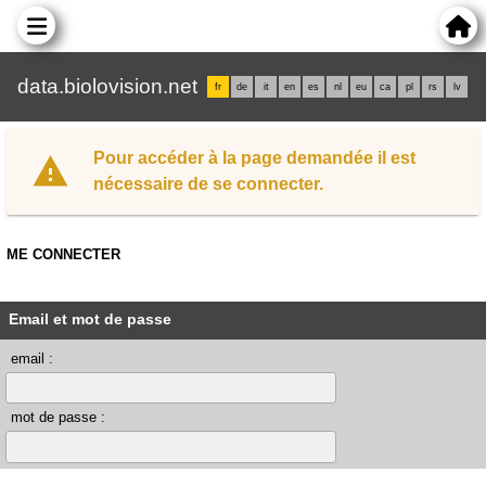
data.biolovision.net
fr
de
it
en
es
nl
eu
ca
pl
rs
lv
Pour accéder à la page demandée il est
nécessaire de se connecter.
ME CONNECTER
Email et mot de passe
email :
mot de passe :