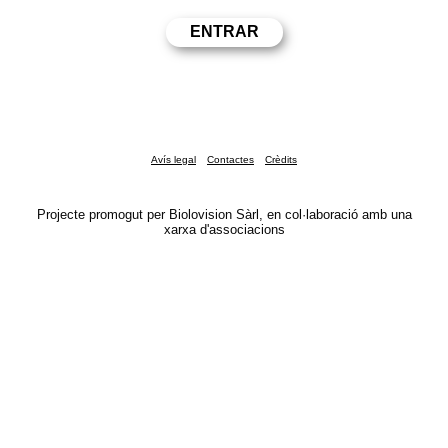
Avís legal
Contactes
Crèdits
Projecte promogut per Biolovision Sàrl, en col·laboració amb una
xarxa d'associacions