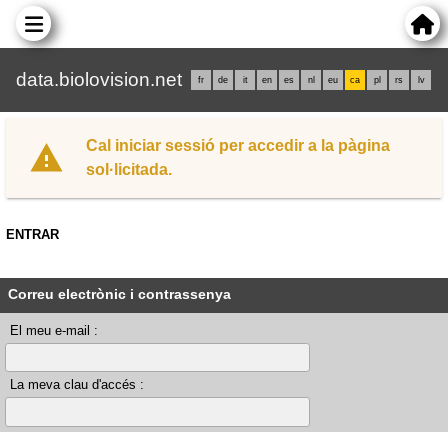
data.biolovision.net
fr
de
it
en
es
nl
eu
ca
pl
rs
lv
Cal iniciar sessió per accedir a la pàgina
sol·licitada.
ENTRAR
Correu electrònic i contrassenya
El meu e-mail :
La meva clau d'accés :