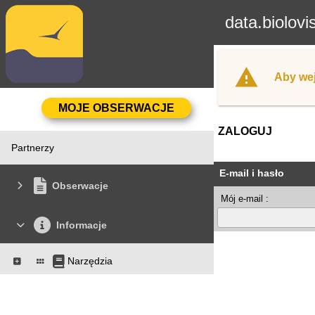
data.biolovi
Aby wej
ZALOGUJ
Partnerzy
E-mail i hasło
Obserwacje
Mój e-mail :
Informacje
Narzędzia