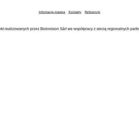
Informacja prawna
Kontakty
Referencje
ekt realizowanych przez Biolovision Sàrl we współpracy z siecią regionalnych part