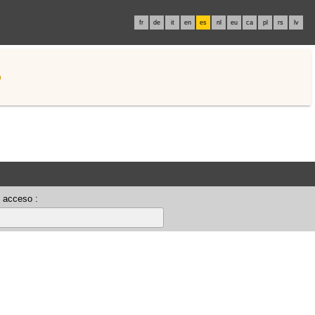
fr
de
it
en
es
nl
eu
ca
pl
rs
lv
o
 acceso :