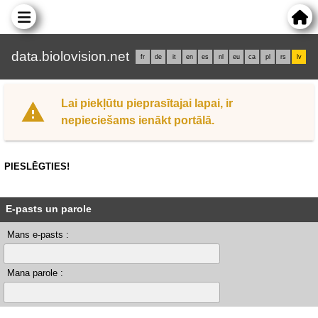
data.biolovision.net
fr
de
it
en
es
nl
eu
ca
pl
rs
lv
Lai piekļūtu pieprasītajai lapai, ir
nepieciešams ienākt portālā.
PIESLĒGTIES!
E-pasts un parole
Mans e-pasts :
Mana parole :