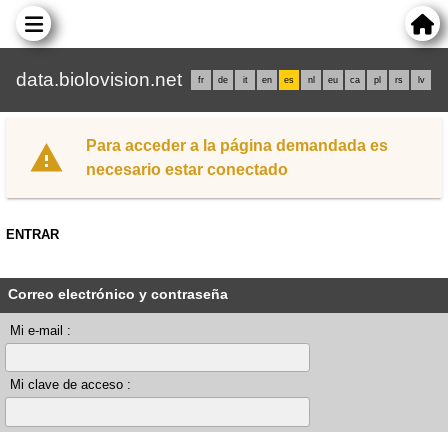
data.biolovision.net
fr
de
it
en
es
nl
eu
ca
pl
rs
lv
Para acceder a la página demandada es
necesario estar conectado
ENTRAR
Correo electrónico y contraseña
Mi e-mail :
Mi clave de acceso :