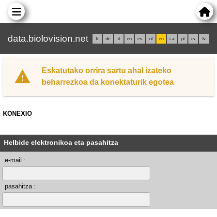
data.biolovision.net
fr
de
it
en
es
nl
eu
ca
pl
rs
lv
Eskatutako orrira sartu ahal izateko
beharrezkoa da konektaturik egotea
KONEXIO
Helbide elektronikoa eta pasahitza
e-mail :
pasahitza :