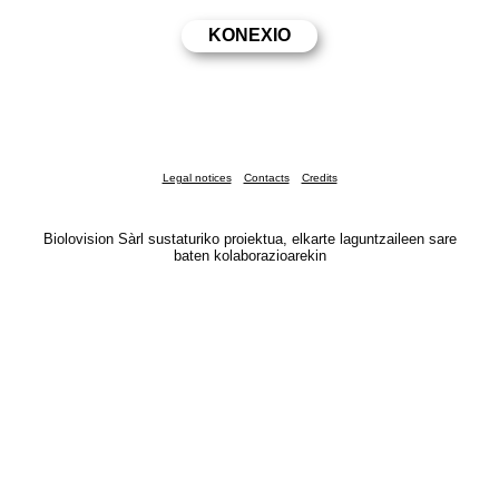
Legal notices
Contacts
Credits
Biolovision Sàrl sustaturiko proiektua, elkarte laguntzaileen sare
baten kolaborazioarekin