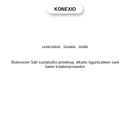
Legal notices
Contacts
Credits
Biolovision Sàrl sustaturiko proiektua, elkarte laguntzaileen sare
baten kolaborazioarekin