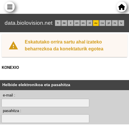
data.biolovision.net
fr
de
it
en
es
nl
eu
ca
pl
rs
lv
Eskatutako orrira sartu ahal izateko
beharrezkoa da konektaturik egotea
KONEXIO
Helbide elektronikoa eta pasahitza
e-mail :
pasahitza :