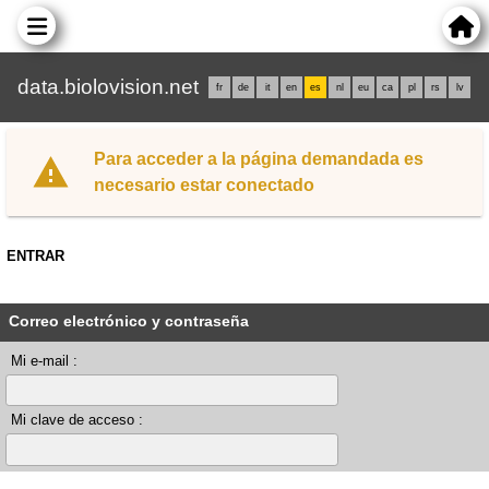
data.biolovision.net
fr
de
it
en
es
nl
eu
ca
pl
rs
lv
Para acceder a la página demandada es
necesario estar conectado
ENTRAR
Correo electrónico y contraseña
Mi e-mail :
Mi clave de acceso :