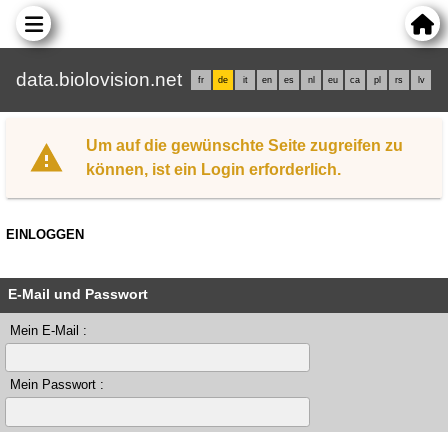
data.biolovision.net
fr
de
it
en
es
nl
eu
ca
pl
rs
lv
Um auf die gewünschte Seite zugreifen zu
können, ist ein Login erforderlich.
EINLOGGEN
E-Mail und Passwort
Mein E-Mail :
Mein Passwort :