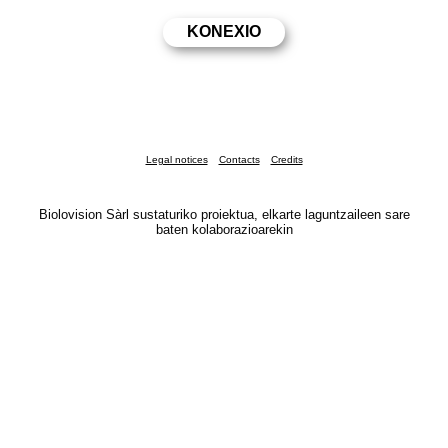
Legal notices
Contacts
Credits
Biolovision Sàrl sustaturiko proiektua, elkarte laguntzaileen sare
baten kolaborazioarekin