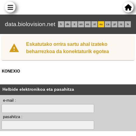
data.biolovision.net
fr
de
it
en
es
nl
eu
ca
pl
rs
lv
Eskatutako orrira sartu ahal izateko
beharrezkoa da konektaturik egotea
KONEXIO
Helbide elektronikoa eta pasahitza
e-mail :
pasahitza :