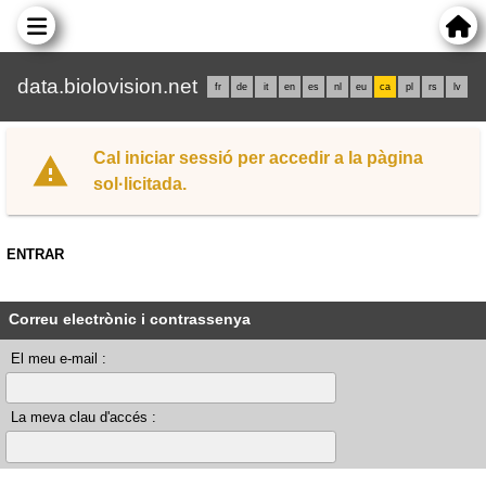
data.biolovision.net
fr
de
it
en
es
nl
eu
ca
pl
rs
lv
Cal iniciar sessió per accedir a la pàgina
sol·licitada.
ENTRAR
Correu electrònic i contrassenya
El meu e-mail :
La meva clau d'accés :