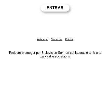
Avís legal
Contactes
Crèdits
Projecte promogut per Biolovision Sàrl, en col·laboració amb una
xarxa d'associacions