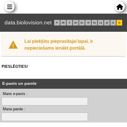
data.biolovision.net
fr
de
it
en
es
nl
eu
ca
pl
rs
lv
Lai piekļūtu pieprasītajai lapai, ir
nepieciešams ienākt portālā.
PIESLĒGTIES!
E-pasts un parole
Mans e-pasts :
Mana parole :