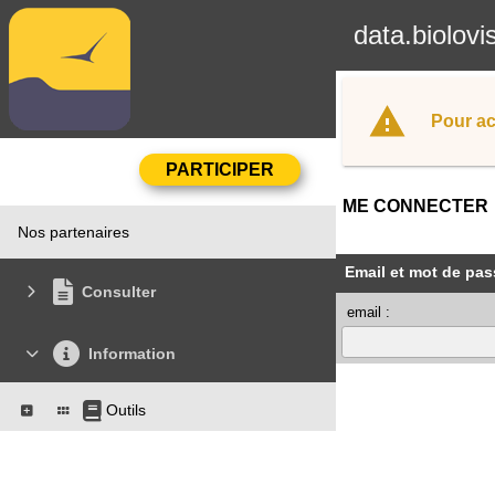
data.biolovi
Pour ac
ME CONNECTER
Nos partenaires
Email et mot de pas
Consulter
email :
Information
Outils