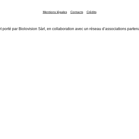
Mentions légales
Contacts
Crédits
t porté par Biolovision Sàrl, en collaboration avec un réseau d’associations parten