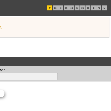
fr
de
it
en
es
nl
eu
ca
pl
rs
lv
.
se :