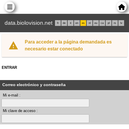
data.biolovision.net
fr
de
it
en
es
nl
eu
ca
pl
rs
lv
Para acceder a la página demandada es
necesario estar conectado
ENTRAR
Correo electrónico y contraseña
Mi e-mail :
Mi clave de acceso :