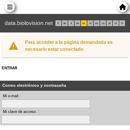
data.biolovision.net
fr
de
it
en
es
nl
eu
ca
pl
rs
lv
Para acceder a la página demandada es
necesario estar conectado
ENTRAR
Correo electrónico y contraseña
Mi e-mail :
Mi clave de acceso :