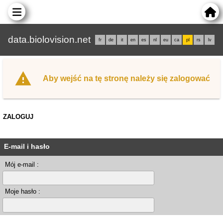
data.biolovision.net
fr
de
it
en
es
nl
eu
ca
pl
rs
lv
Aby wejść na tę stronę należy się zalogować
ZALOGUJ
E-mail i hasło
Mój e-mail :
Moje hasło :