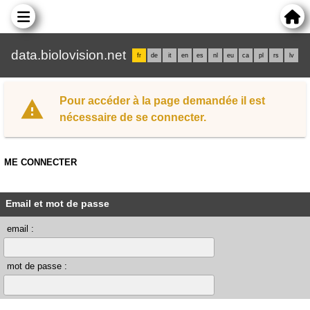
data.biolovision.net
fr
de
it
en
es
nl
eu
ca
pl
rs
lv
Pour accéder à la page demandée il est
nécessaire de se connecter.
ME CONNECTER
Email et mot de passe
email :
mot de passe :